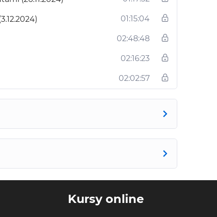
01:15:04
3.12.2024)
02:48:48
02:16:23
02:02:57
Kursy online