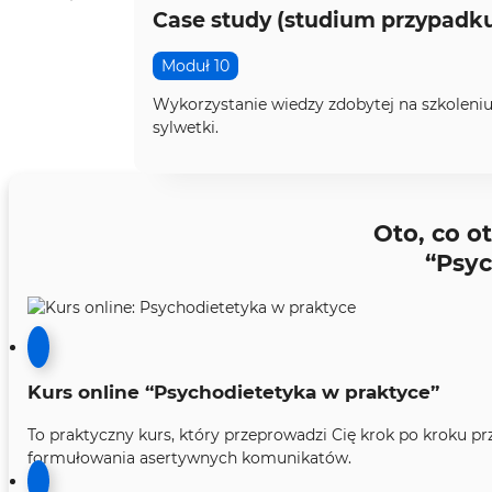
Case study (studium przypadk
Moduł 10
Wykorzystanie wiedzy zdobytej na szkoleni
sylwetki.
Oto, co o
“Psyc
Kurs online “Psychodietetyka w praktyce”
To praktyczny kurs, który przeprowadzi Cię krok po kroku pr
formułowania asertywnych komunikatów.