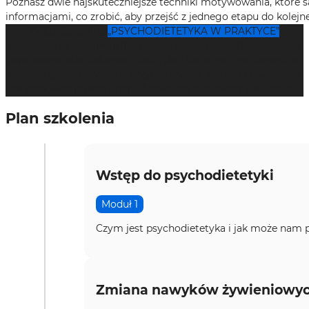
Poznasz dwie najskuteczniejsze techniki motywowania, które
informacjami, co zrobić, aby przejść z jednego etapu do kolejn
W kursie online
„PSYCHODIETETYKA W PRAKTYCE”
wyselekcjonowałam najbardziej praktyczną wiedzę z zakresu
psychologii odchudzania i dietetyki. Dzięki niej zrozumiesz co
naprawdę jest przyczyną przybierania na wadze i dowiesz się,
jak planować proces odchudzania, aby był trwały i skuteczny.
Plan szkolenia
Wstęp do psychodietetyki
Moduł 1
Czym jest psychodietetyka i jak może nam p
Zmiana nawyków żywieniowych