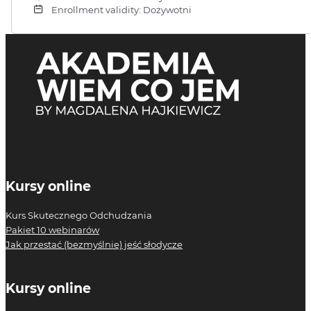
Enrollment validity: Dożywotni
Kursy online
Kurs Skutecznego Odchudzania
Pakiet 10 webinarów
Jak przestać (bezmyślnie) jeść słodycze
Kursy online