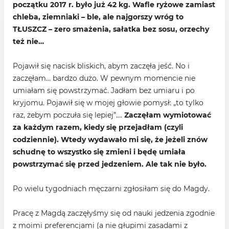
początku 2017 r. było już 42 kg. Wafle ryżowe zamiast
chleba, ziemniaki – ble, ale najgorszy wróg to
TŁUSZCZ – zero smażenia, sałatka bez sosu, orzechy
też nie…
Pojawił się nacisk bliskich, abym zaczęła jeść. No i
zaczęłam… bardzo dużo. W pewnym momencie nie
umiałam się powstrzymać. Jadłam bez umiaru i po
kryjomu. Pojawił się w mojej głowie pomysł: „to tylko
raz, żebym poczuła się lepiej”….
Zaczęłam wymiotować
za każdym razem, kiedy się przejadłam (czyli
codziennie). Wtedy wydawało mi się, że jeżeli znów
schudnę to wszystko się zmieni i będę umiała
powstrzymać się przed jedzeniem. Ale tak nie było.
Po wielu tygodniach męczarni zgłosiłam się do Magdy.
Pracę z Magdą zaczęłyśmy się od nauki jedzenia zgodnie
z moimi preferencjami (a nie głupimi zasadami z