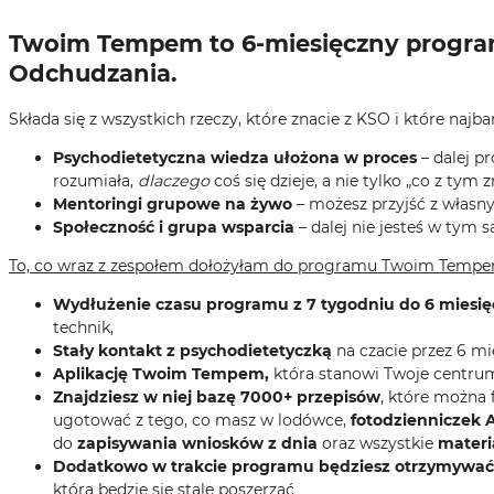
Twoim Tempem to 6-miesięczny program
Odchudzania.
Składa się z wszystkich rzeczy, które znacie z KSO i które najbar
Psychodietetyczna wiedza ułożona w proces
– dalej p
rozumiała,
dlaczego
coś się dzieje, a nie tylko „co z tym z
Mentoringi grupowe na żywo
– możesz przyjść z własny
Społeczność i grupa wsparcia
– dalej nie jesteś w tym
To, co wraz z zespołem dołożyłam do programu Twoim Tempe
Wydłużenie czasu programu z 7 tygodniu do 6 miesię
technik,
Stały kontakt z psychodietetyczką
na czacie przez 6 mi
Aplikację Twoim Tempem,
która stanowi Twoje centrum
Znajdziesz w niej bazę 7000+ przepisów
, które można 
ugotować z tego, co masz w lodówce,
fotodzienniczek A
do
zapisywania wniosków z dnia
oraz wszystkie
materi
Dodatkowo w trakcie programu będziesz otrzymywać
która będzie się stale poszerzać