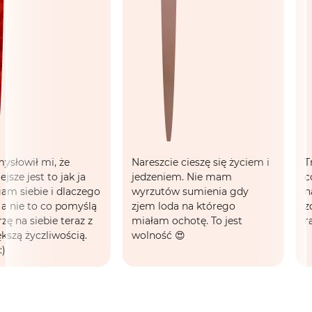
słowił mi, że
Nareszcie cieszę się życiem i
Tru
ze jest to jak ja
jedzeniem. Nie mam
co 
m siebie i dlaczego
wyrzutów sumienia gdy
nas
a nie to co pomyślą
zjem loda na którego
zde
ę na siebie teraz z
miałam ochotę. To jest
raz
zą życzliwością.
wolność 😍